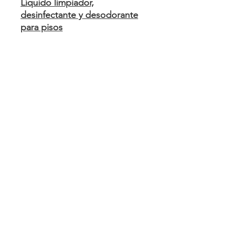
Líquido limpiador,
desinfectante y desodorante
para pisos
Aplicación:
AMBIANCE PINO
esta formulado para el
trapeado de pisos encerados
y no encerados, azulejos,
sanitarios y toda superficie
lavable.
Tipo de uso:
Uso
institucional.
web@lanyvel.com.uy
©2022 Lanyvel. Desarrollado por
Alejandro García.