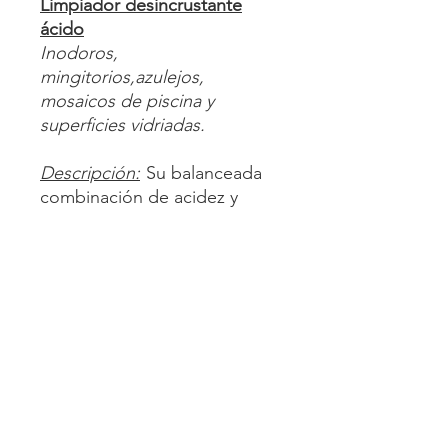
Limpiador desincrustante
ácido
Inodoros,
mingitorios,azulejos,
mosaicos de piscina y
superficies vidriadas.
Descripción:
Su balanceada
combinación de acidez y
tensoactivos cuaternarios
elimina rápida y eficazmente
la suciedad y los
microorganismos causantes
de malos olores.
Aplicación:
Limpia,
desincrusta, desinfecta y
desodoriza inodoros y
mingitorios en una sola
operación sin necesidad de