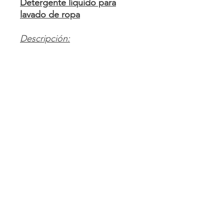
Detergente líquido para
lavado de ropa
Descripción:
Impact Supra Wash es un
detergente líquido sintético
biodegradable de espuma
controlada para ser usado en
la etapa de lavado principal
y/o como potenciador
detersivoen el lavado de
prendas de algodón,
algodón/poliéster
web@lanyvel.com.uy
©2022 Lanyvel. Desarrollado por
Alejandro García.