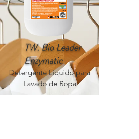
TW. Bio Leader
Enzymatic
Detergente Líquido para
Lavado de Ropa
< Atrás
Adelante >