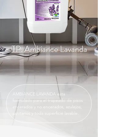
TP. Ambiance Lavanda
AMBIANCE LAVANDA esta 
formulado para el trapeado de pisos 
encerados y no encerados, azulejos, 
sanitarios y toda superficie lavable.