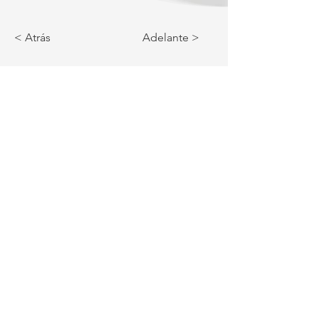
< Atrás
Adelante >
web@lanyvel.com.uy
©2022 Lanyvel. Desarrollado por
Alejandro García.